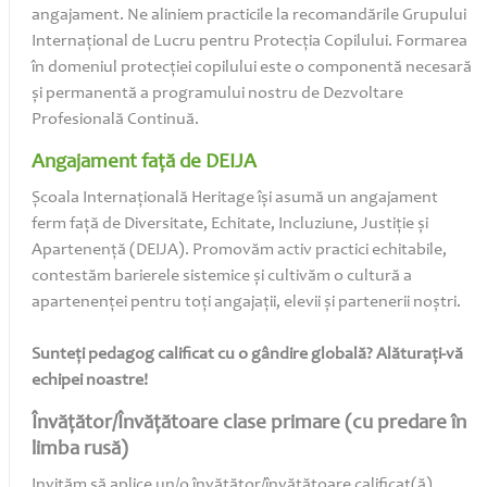
angajament. Ne aliniem practicile la recomandările Grupului
Internațional de Lucru pentru Protecția Copilului. Formarea
în domeniul protecției copilului este o componentă necesară
și permanentă a programului nostru de Dezvoltare
Profesională Continuă.
Angajament față de DEIJA
Școala Internațională Heritage își asumă un angajament
ferm față de Diversitate, Echitate, Incluziune, Justiție și
Apartenență (DEIJA). Promovăm activ practici echitabile,
contestăm barierele sistemice și cultivăm o cultură a
apartenenței pentru toți angajații, elevii și partenerii noștri.
Sunteţi pedagog calificat cu o gândire globală? Alăturaţi-vă
echipei noastre!
Învățător/Învățătoare clase primare (cu predare în
limba rusă)
Invităm să aplice un/o învățător/învățătoare calificat(ă)