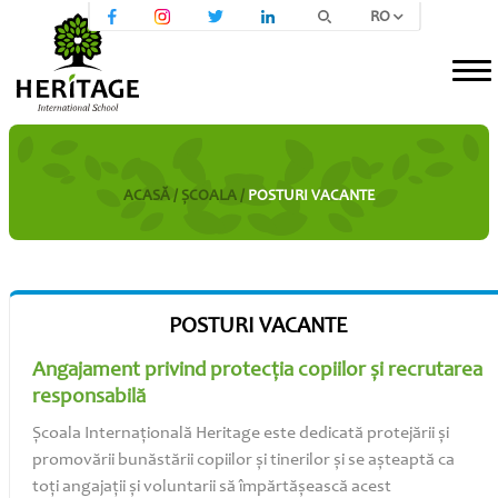
RO
ACASĂ /
ŞСOALA /
POSTURI VACANTE
POSTURI VACANTE
Angajament privind protecția copiilor și recrutarea
responsabilă
Școala Internațională Heritage este dedicată protejării și
promovării bunăstării copiilor și tinerilor și se așteaptă ca
toți angajații și voluntarii să împărtășească acest