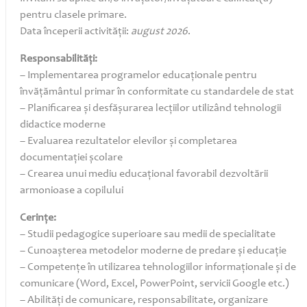
pentru clasele primare.
Data începerii activității:
august 2026
.
Responsabilități:
– Implementarea programelor educaționale pentru
învățământul primar în conformitate cu standardele de stat
– Planificarea și desfășurarea lecțiilor utilizând tehnologii
didactice moderne
– Evaluarea rezultatelor elevilor și completarea
documentației școlare
– Crearea unui mediu educațional favorabil dezvoltării
armonioase a copilului
Cerințe:
– Studii pedagogice superioare sau medii de specialitate
– Cunoașterea metodelor moderne de predare și educație
– Competențe în utilizarea tehnologiilor informaționale și de
comunicare (Word, Excel, PowerPoint, servicii Google etc.)
– Abilități de comunicare, responsabilitate, organizare