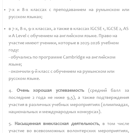
7-х и 8-х
классах с преподаванием на румынском или
русском языках;
в 7-х, 8-х, 9-х классах, а также в классах IGCSE 1, IGCSE 2, AS
и A Level с обучением на английском языке. Право на
участие имеют ученики, которые в 2025-2026 учебном
году:
- обучались по программе Cambridge на английском
языке;
- окончили 9-й класс с обучением на румынском или
русском языке.
4.
Очень хорошая успеваемость
(средний балл за
последние
2
года не ниже
9,5), а также подтверждения
участия в различных учебных мероприятиях (олимпиадах,
национальных и международных конкурсах).
5.
Насыщенная внеклассная деятельность
, в том числе
участие во всевозможных волонтерских мероприятиях,