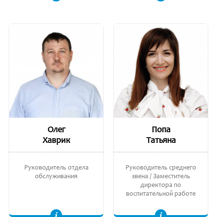
Олег
Попа
Хаврик
Татьяна
Руководитель отдела
Руководитель среднего
обслуживания
звена / Заместитель
директора по
воспитательной работе
Лиценциат техники и инженерной деятельности, Государственный Aграрный Университет Молдовы.
Координатор глобального образования. Учитель английского языка и глобальных перспектив. Педагог высшее квалификационной категории. Мастерат