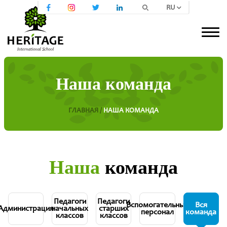
RU
Наша команда
ГЛАВНАЯ /
НАША КОМАНДА
Наша
команда
Педагоги
Педагоги
Вспомогательный
Вся
Администрация
начальных
старших
персонал
команда
классов
классов