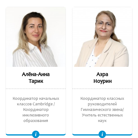
Алёна-Анна
Азра
Тарик
Ноурин
Координатор начальных
Координатор классных
классов Cambridge /
руководителей
Координатор
Гимназического звена/
инклюзивного
Учитель естественных
образования
наук
Учитель начальных классов. (Почетный) лиценциат наук, Лондон, Великобритания. Свидетельство о послеуниверситетском образовании в сфере
Доктор общественного здравоохранения (в процессе получения степени), Университет Пердана, Куала-Лумпур, Малайзия. Степень магистра общественного