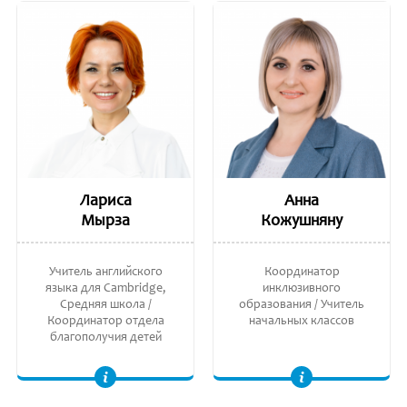
Лариса
Анна
Мырза
Кожушняну
Учитель английского
Координатор
языка для Cambridge,
инклюзивного
Средняя школа /
образования / Учитель
Координатор отдела
начальных классов
благополучия детей
Преподаватель английского языка Cambridge. Институт Непрерывного Образования. Переводчик современных иностранных языков. Alliance Francaise de
Педагог высшее квалификационной категории. Мастерат в Педагогических Науках, Институт Педагогических Наук (IŞE). Лиценциат в Педагогике,