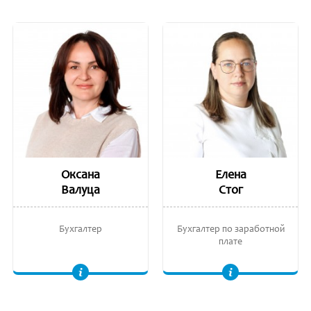
Оксана
Елена
Валуца
Стог
Бухгалтер
Бухгалтер по заработной
плате
Выпускница юридического факультета, Международный свободный университет Молдовы (ULIM).
Степень в области экономики, Академия Экономических Знаний (ASEM).