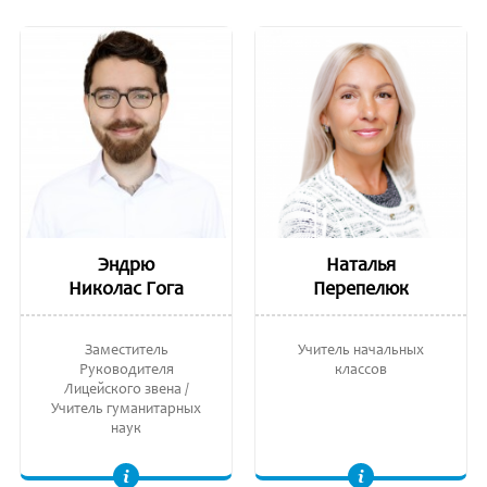
Эндрю
Наталья
Николас Гога
Перепелюк
Заместитель
Учитель начальных
Руководителя
классов
Лицейского звена /
Учитель гуманитарных
наук
Заведующий кафедрой гуманитарных наук. Лиценциат в области Наук, Экономики и Политики Окружающей Среды, Государственный Университет штата
Вторая дидактическая степень. Тираспольский Педагогический Университет, Методика обучения в начальных классах. Introduction to Cambridge Primary.