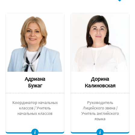
Адриана
Дорина
Бужаг
Калиновская
Kоординатор начальных
Руководитель
классов / Учитель
Лицейского звена /
начальных классов
Учитель английского
языка
Заместитель руководителя глобального образования. Педагог высшее квалификационной категории. Национальный тренер, Институт Педагогических Наук
Лиценциат Английской Филологии, Молдавский Государственный Университет.