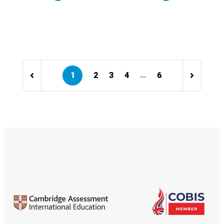
1
2
3
4
6
...