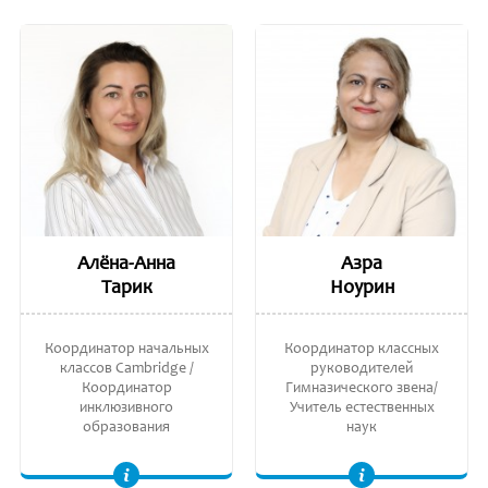
Алёна-Анна
Азра
Тарик
Ноурин
Координатор начальных
Координатор классных
классов Cambridge /
руководителей
Координатор
Гимназического звена/
инклюзивного
Учитель естественных
образования
наук
Учитель начальных классов. (Почетный) лиценциат наук, Лондон, Великобритания. Свидетельство о послеуниверситетском образовании в сфере
Доктор общественного здравоохранения (в процессе получения степени), Университет Пердана, Куала-Лумпур, Малайзия. Степень магистра общественного