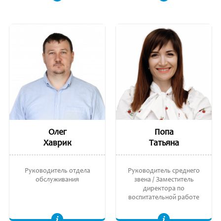
Олег
Попа
Хаврик
Татьяна
Руководитель отдела
Руководитель среднего
обслуживания
звена / Заместитель
директора по
воспитательной работе
Лиценциат техники и инженерной деятельности, Государственный Aграрный Университет Молдовы.
Координатор глобального образования. Учитель английского языка и глобальных перспектив. Педагог высшее квалификационной категории. Мастерат