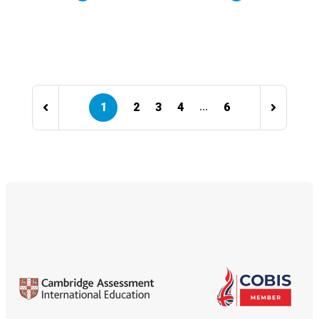
1
2
3
4
6
...