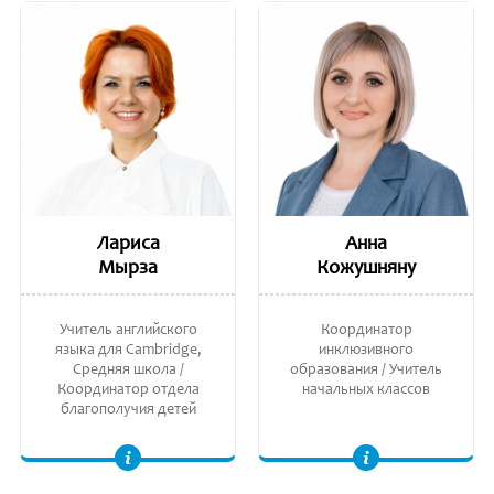
Лариса
Анна
Мырза
Кожушняну
Учитель английского
Координатор
языка для Cambridge,
инклюзивного
Средняя школа /
образования / Учитель
Координатор отдела
начальных классов
благополучия детей
Преподаватель английского языка Cambridge. Институт Непрерывного Образования. Переводчик современных иностранных языков. Alliance Francaise de
Педагог высшее квалификационной категории. Мастерат в Педагогических Науках, Институт Педагогических Наук (IŞE). Лиценциат в Педагогике,