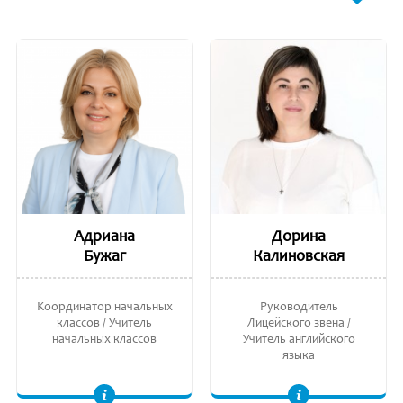
Адриана
Дорина
Бужаг
Калиновская
Kоординатор начальных
Руководитель
классов / Учитель
Лицейского звена /
начальных классов
Учитель английского
языка
Заместитель руководителя глобального образования. Педагог высшее квалификационной категории. Национальный тренер, Институт Педагогических Наук
Лиценциат Английской Филологии, Молдавский Государственный Университет.