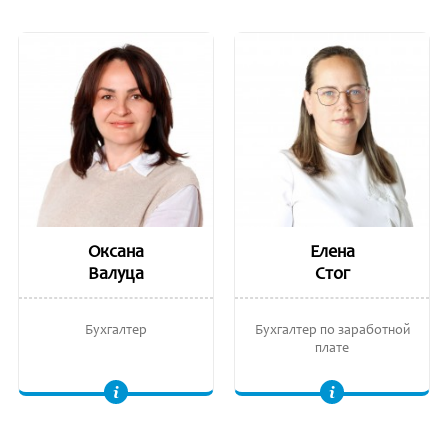
Оксана
Елена
Валуца
Стог
Бухгалтер
Бухгалтер по заработной
плате
Выпускница юридического факультета, Международный свободный университет Молдовы (ULIM).
Степень в области экономики, Академия Экономических Знаний (ASEM).