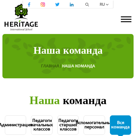
RU
Наша команда
ГЛАВНАЯ /
НАША КОМАНДА
Наша
команда
Педагоги
Педагоги
Вспомогательный
Вся
Администрация
начальных
старших
персонал
команда
классов
классов