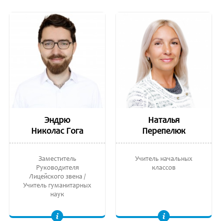
Эндрю
Наталья
Николас Гога
Перепелюк
Заместитель
Учитель начальных
Руководителя
классов
Лицейского звена /
Учитель гуманитарных
наук
Заведующий кафедрой гуманитарных наук. Лиценциат в области Наук, Экономики и Политики Окружающей Среды, Государственный Университет штата
Вторая дидактическая степень. Тираспольский Педагогический Университет, Методика обучения в начальных классах. Introduction to Cambridge Primary.