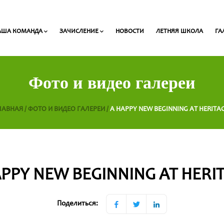
АША КОМАНДА
ЗАЧИСЛЕНИЕ
НОВОСТИ
ЛЕТНЯЯ ШКОЛА
ГА
Педагоги начальных классов
Список необходимых для зачисления документов
Стоимость обучения и сроки выплаты
Фото и видео галереи
ЛАВНАЯ /
ФОТО И ВИДЕО ГАЛЕРЕИ /
A HAPPY NEW BEGINNING AT HERITAG
PPY NEW BEGINNING AT HERI
Поделиться: