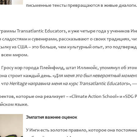
письменные тексты превращаются в живые диалоги.
раммы Transatlantic Educators, и уже четыре года у учеников Инг
 сладостями и сувенирами, рассказывают о своих традициях, чит
ылку из США – это больше, чем культурный опыт, это подтвержде
о всем миром.
 Гросу мэр города Плейнфилд, штат Иллинойс, упомянул об это
она строит каждый день. «
Для меня это был невероятный момент.
то Heritage направила меня на курс Transatlantic Educators
», —
тов, которые она реализует – «Climate Action School» и «SDG P
ийском языке.
Эмпатия важнее оценок
У Инги есть золотое правило, которое она постоянн