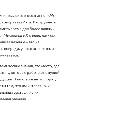
ым интеллектом осознанно. «
Мы
», говорит им Инга. Инструменты
номить время для более важных
 «
Мы живем в XXI веке, нам так
оящее везение – это не
аг впереди, учится всю жизнь и
анчивается.
емические знания, это место, где
лэтяну, которые работают с душой
дущее. В её классе дети спорят,
ты тем, что им интересно. И
ельница заставляла их
лавная разница.