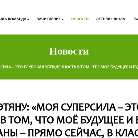
АША КОМАНДА
ЗАЧИСЛЕНИЕ
НОВОСТИ
ЛЕТНЯЯ ШКОЛА
ГА
Педагоги начальных классов
Список необходимых для зачисления документов
Стоимость обучения и сроки выплаты
Новости
СИЛА – ЭТО ГЛУБОКАЯ УБЕЖДЁННОСТЬ В ТОМ, ЧТО МОЁ БУДУЩЕЕ И БУ
ТЯНУ: «МОЯ СУПЕРСИЛА – Э
В ТОМ, ЧТО МОЁ БУДУЩЕЕ И
АНЫ – ПРЯМО СЕЙЧАС, В КЛАС