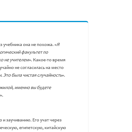
из учебника она не похожа. «
Я
логический факультет по
ко не учителем
». Какое-то время
учайно не согласилась на место
и. Это была чистая случайность
».
ожилой, именно вы будете
».
 и заучиванию. Его учат через
реческую, египетскую, китайскую