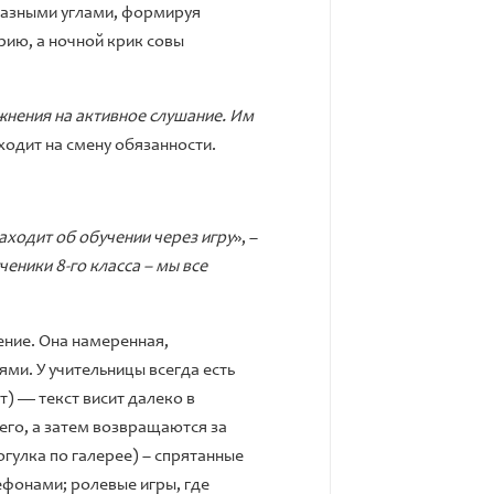
 разными углами, формируя
рию, а ночной крик совы
жнения на активное слушание. Им
иходит на смену обязанности.
заходит об обучении через игру
», –
ченики 8-го класса – мы все
чение. Она намеренная,
ями. У учительницы всегда есть
т) — текст висит далеко в
 его, а затем возвращаются за
рогулка по галерее) – спрятанные
ефонами; ролевые игры, где