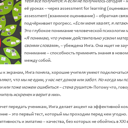
тебя всё получится! А если не получилось сегодня –
её уроках – через assessment for learning (оцениван
assessment (взаимное оценивание) – обратная связь
подчёркивает прогресс. «
Если меня хвалят, я летаю
Это глубокое понимание человеческой психологии м
«
Я понимаю, что ученик действительно усвоил мате
своими словами
», – убеждена Инга. Она ищет не за
понимание – способность применять знания в новом
между собой.
ны к экранам, Инга поняла, хорошие учителя умеют подключаться
ляют, что мы не едим, у нас нет домов или забот. Но когда мы
ли или тоже можем ошибиться – стена рушится
» Потому что, гово
читель искренен и верит в них
».
очет передать ученикам, Инга делает акцент на эффективной ко
ение – это первый тест, который мы проходим перед кем угодно.
тивность и эмпатию – качества, без которых не обойтись в XXI 