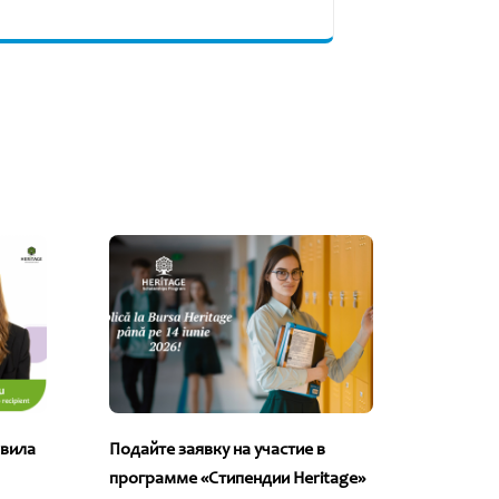
овила
Подайте заявку на участие в
«Стипен
программе «Стипендии Heritage»
бесчисл