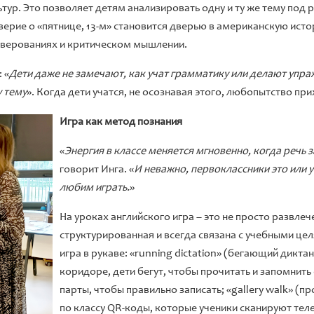
тур. Это позволяет детям анализировать одну и ту же тему под
верие о «пятнице, 13-м» становится дверью в американскую исто
 верованиях и критическом мышлении.
 «
Дети даже не замечают, как учат грамматику или делают упра
у тему
». Когда дети учатся, не осознавая этого, любопытство пр
Игра как метод познания
«
Энергия в классе меняется мгновенно, когда речь 
говорит Инга. «
И неважно, первоклассники это или у
любим играть.
»
На уроках английского игра – это не просто развле
структурированная и всегда связана с учебными цел
игра в рукаве: «running dictation» (бегающий диктан
коридоре, дети бегут, чтобы прочитать и запомнить
парты, чтобы правильно записать; «gallery walk» (п
по классу QR-коды, которые ученики сканируют тел