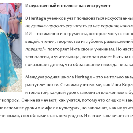
Искусственный интеллект как инструмент
В Heritage учеников учат пользоваться искусственн
не должны просить его читать за нас хорошие книги
ИИ – это именно инструменты, которые могут сэко
вещей: чтения, творчества и глубоких размышлений.
повезло!
», повторяет Инга своим ученикам. Но наст
технологии, а учительница, которая умеет быть на ш
показывает детям, что образование никогда не зак
Международная школа Heritage – это не только акад
растут личности. С такими учителями, как Инга Кор
и теплотой, каждый урок становится вложением в бу
вопросы. Они не замечают, как учатся, потому что слишком заня
е вспомнят уроки о мифах и культурах, но запомнят, как их учит
еченными, способными стать кем угодно. И в этом заключается г