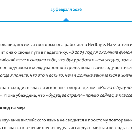
25 февраля 2026
зовании, восемь из которых она работает в Heritage. На учителя 
рит она о своём пути в педагогику. «
В 2005 году я окончила фило
ийский язык и сказала себе, что буду работать кем угодно, толь
переводчиком в международной среде, пока в 2010 году почти сл
гда я поняла, что это и есть то, чем я должна заниматься в жизн
орая заходит в класс и искренне говорит детям: «
Когда я буду п
». И она убеждена, что «
будущее страны – прямо сейчас, в классе
згляд на мир
изучение английского языка не сводится к простому повторению
4-го класса в течение шести недель исследуют мифы и легенды: г