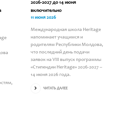
2026-2027 до 14 июня
история
а
включительно
обладат
11 июня 2026
Heritag
09 июня
Международная школа Heritage
напоминает учащимся и
age
ЧИ
родителям Республики Молдова,
что последний день подачи
дова
заявок на VIII выпуск программы
«Стипендии Heritage» 2026-2027 –
14 июня 2026 года.
остям,
ЧИТАТЬ ДАЛЕЕ