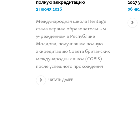
ЩИХСЯ
полную аккредитацию
2027 
21 июля 2026
06 ию
Международная школа Heritage
стала первым образовательным
 World
учреждением в Республике
з
Молдова, получившим полную
аккредитацию Совета британских
ritage,
международных школ (COBIS)
после успешного прохождения
астие в
ЧИТАТЬ ДАЛЕЕ