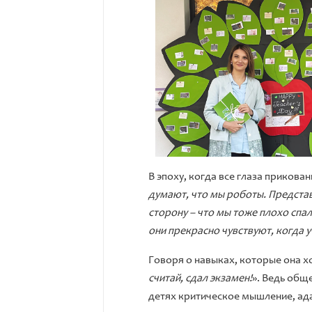
В эпоху, когда все глаза прикова
думают, что мы роботы. Представ
сторону – что мы тоже плохо спа
они прекрасно чувствуют, когда у
Говоря о навыках, которые она х
считай, сдал экзамен!
». Ведь общ
детях критическое мышление, адап