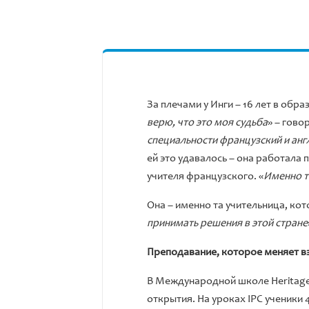
За плечами у Инги – 16 лет в обра
верю, что это моя судьба
» – гово
специальности французский и англ
ей это удавалось – она работала 
учителя французского. «
Именно то
Она – именно та учительница, кот
принимать решения в этой стране
Преподавание, которое меняет в
В Международной школе Heritage 
открытия. На уроках IPC ученики 