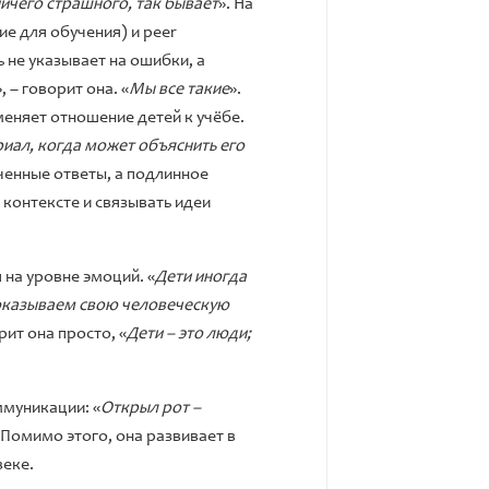
 ничего страшного, так бывает
». На
ие для обучения) и peer
 не указывает на ошибки, а
», – говорит она. «
Мы все такие
».
еняет отношение детей к учёбе.
риал, когда может объяснить его
ученные ответы, а подлинное
 контексте и связывать идеи
 на уровне эмоций. «
Дети иногда
 показываем свою человеческую
рит она просто, «
Дети – это люди;
ммуникации: «
Открыл рот –
 Помимо этого, она развивает в
веке.