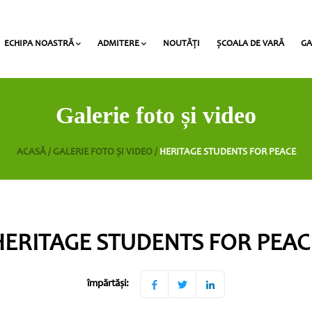
ECHIPA NOASTRĂ
ADMITERE
NOUTĂŢI
ȘCOALA DE VARĂ
GA
al Award” la Heritage
Profesorii claselor gimnaziale/liceale
Lista documentelor necesare pentru admitere
Taxe de studii și termene de plată
Galerie foto și video
ACASĂ /
GALERIE FOTO ȘI VIDEO /
HERITAGE STUDENTS FOR PEACE
HERITAGE STUDENTS FOR PEAC
împărtăși: