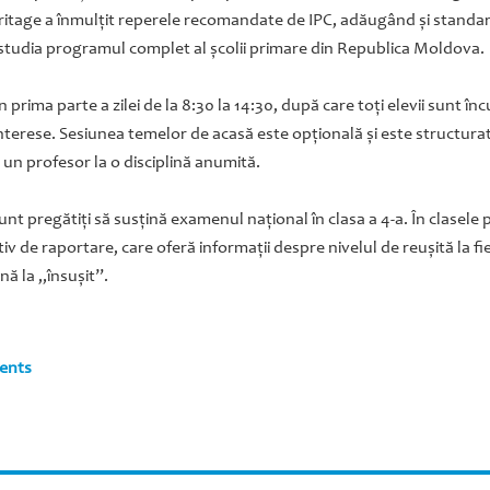
eritage a înmulţit reperele recomandate de IPC, adăugând şi standar
r studia programul complet al şcolii primare din Republica Moldova.
n prima parte a zilei de la 8:30 la 14:30, după care toţi elevii sunt î
nterese. Sesiunea temelor de acasă este opţională şi este structura
e un profesor la o disciplină anumită.
sunt pregătiţi să susţină examenul naţional în clasa a 4-a. În clasele
iv de raportare, care oferă informaţii despre nivelul de reuşită la fie
ă la „însuşit”.
rents