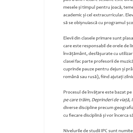
mesele şi timpul pentru joacă, temel
academic şi cel extracurricular. Elev
să se obişnuiască cu programul şco
Elevii din clasele primare sunt plas
care este responsabil de orele de li
învăţământ, desfăşurate cu utiliza
clasei fac parte profesorii de muzică
cuprinde pauze pentru dejun şi prânz
română sau rusă), fiind ajutaţi ziln
Procesul de învăţare este bazat pe 
pe care trăim, Deprinderi de viaţă,
diverse discipline precum geografia, 
cu fiecare disciplină şi vor încerca 
Nivelurile de studii IPC sunt numite