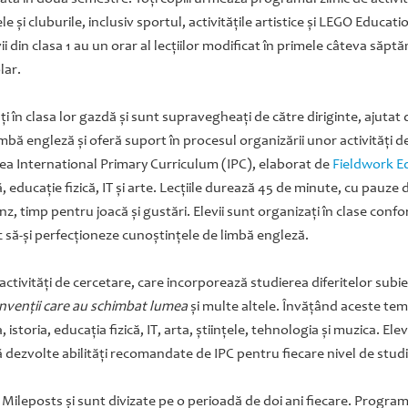
e şi cluburile, inclusiv sportul, activităţile artistice şi LEGO Educa
ii din clasa 1 au un orar al lecţiilor modificat în primele câteva săp
lar.
aţi în clasa lor gazdă şi sunt supravegheaţi de către diriginte, ajuta
mbă engleză şi oferă suport în procesul organizării unor activităţi d
rea International Primary Curriculum (IPC), elaborat de
Fieldwork E
, educaţie fizică, IT şi arte. Lecţiile durează 45 de minute, cu pauze 
, timp pentru joacă şi gustări. Elevii sunt organizaţi în clase confo
ic să-şi perfecţioneze cunoştinţele de limbă engleză.
activităţi de cercetare, care incorporează studierea diferitelor sub
 Invenţii care au schimbat lumea
şi multe altele. Învăţând aceste teme,
istoria, educaţia fizică, IT, arta, ştiinţele, tehnologia şi muzica. Ele
să dezvolte abilităţi recomandate de IPC pentru fiecare nivel de studi
 Mileposts şi sunt divizate pe o perioadă de doi ani fiecare. Programu