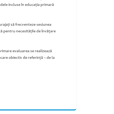
dele incluse în educaţia primară
ncurajaţi să frecventeze sesiunea
tă pentru necesităţile de învăţare
 primare evaluarea se realizează
care obiectiv de referinţă – de la