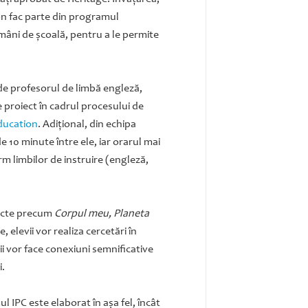
tion fac parte din programul
tămâni de şcoală, pentru a le permite
t de profesorul de limbă engleză,
e proiect în cadrul procesului de
ducation
. Adiţional, din echipa
de 10 minute între ele, iar orarul mai
rm limbilor de instruire (engleză,
iecte precum
Corpul meu, Planeta
 elevii vor realiza cercetări în
vii vor face conexiuni semnificative
i.
l IPC este elaborat în aşa fel, încât