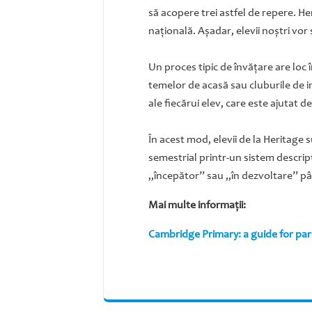
să acopere trei astfel de repere. H
naţională. Aşadar, elevii noştri vo
Un proces tipic de învăţare are loc î
temelor de acasă sau cluburile de i
ale fiecărui elev, care este ajutat d
În acest mod, elevii de la Heritage 
semestrial printr-un sistem descript
„începător” sau „în dezvoltare” pân
Mai multe informaţii:
Cambridge Primary: a guide for pa