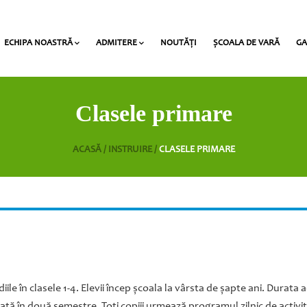
ECHIPA NOASTRĂ
ADMITERE
NOUTĂŢI
ȘCOALA DE VARĂ
GA
al Award” la Heritage
Profesorii claselor gimnaziale/liceale
Lista documentelor necesare pentru admitere
Taxe de studii și termene de plată
Clasele primare
ACASĂ /
INSTRUIRE /
CLASELE PRIMARE
ile în clasele 1-4. Elevii încep şcoala la vârsta de şapte ani. Durata 
zată în două semestre. Toţi copiii urmează programul zilnic de activi