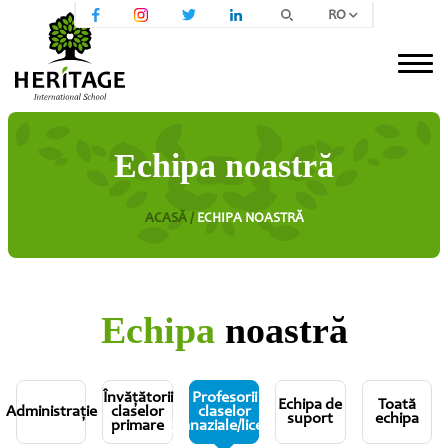
RO
Echipa noastră
ACASĂ /
ECHIPA NOASTRĂ
Echipa
noastră
Învăţătorii
Profesorii
Echipa de
Toată
Administrație
claselor
claselor
suport
echipa
primare
gimnaziale/liceale