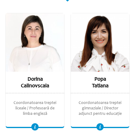
Dorina
Popa
Calinovscaia
Tatiana
Coordonatoarea treptei
Coordonatoarea treptei
liceale / Profesoară de
gimnaziale / Director
limba engleză
adjunct pentru educație
Licențiată în Filologie: Limba engleză, Universitatea de Stat din Moldova.
Coordonatoarea Educației Globale. Profesoară de limba engleză și Perspective Globale. Grad didactic superior. Masterat în Filologie (Limba