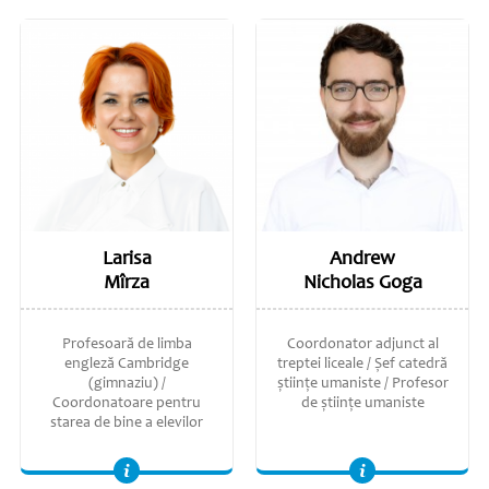
Larisa
Andrew
Mîrza
Nicholas Goga
Profesoară de limba
Coordonator adjunct al
engleză Cambridge
treptei liceale / Șef catedră
(gimnaziu) /
științe umaniste / Profesor
Coordonatoare pentru
de ştiinţe umaniste
starea de bine a elevilor
Profesoară de engleză Cambridge. Institutul de Educaţie Continuă. Traducător de limbi moderne. Alliance Francaise de Moldavie – centrul autorizat
Licenţiat în Ştiinţe (Onoruri) în Economie şi Politici de Mediu, Universitatea de Stat din Pennsylvania. Specializări în Geografie, Limba Engleză