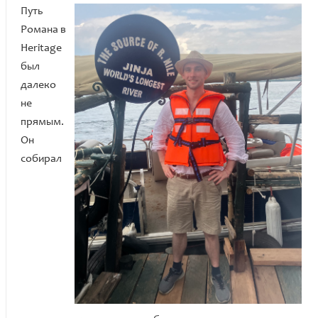
Путь
Романа в
Heritage
был
далеко
не
прямым.
Он
собирал