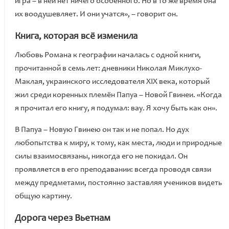
игра – в ней нет ничего особенного. Но в то же время она
их воодушевляет. И они учатся», – говорит он.
Книга, которая всё изменила
Любовь Романа к географии началась с одной книги,
прочитанной в семь лет: дневники Николая Миклухо-
Маклая, украинского исследователя XIX века, который
жил среди коренных племён Папуа – Новой Гвинеи. «Когда
я прочитал его книгу, я подумал: вау. Я хочу быть как он».
В Папуа – Новую Гвинею он так и не попал. Но дух
любопытства к миру, к тому, как места, люди и природные
силы взаимосвязаны, никогда его не покидал. Он
проявляется в его преподавании: всегда проводя связи
между предметами, постоянно заставляя учеников видеть
общую картину.
Дорога через Вьетнам