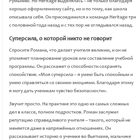
Румынию. Но Heritage выделялась – не только благодаря
хорошо оформленному сайту, но и по тому, как школа
описывала себя. Он присоединился к команде Heritage три
с половиной года назад и с тех пор не оглядывался назад.
Суперсила, о которой никто не говорит
Спросите Романа, что делает учителя великим, и он не
упомянет планирование уроков или составление учебной
программы. Он расскажет о способности сохранять
спокойствие. «Моя суперсила – я умею быть спокойным и
умею справляться со своими эмоциями. Благодаря этому
я могу дать ученикам чувство безопасности».
Звучит просто. На практике это одно из самых сложных
дел в классе, полном подростков. Роман заслужил
репутацию справедливого учителя – такого, который не
меняется даже в напряжённых отношениях. Он
рассказывает историю о ученике во Вьетнаме, мальчике