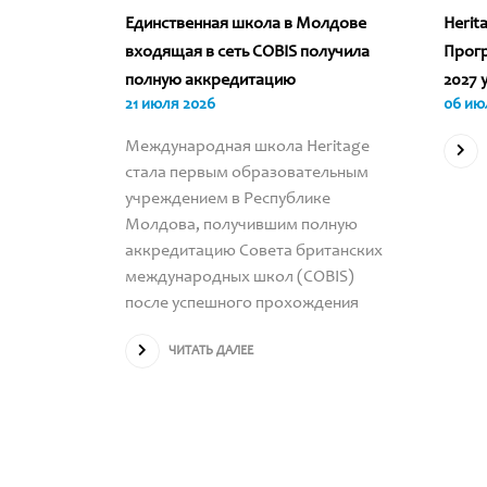
гда
Единственная школа в Молдове
Herit
че
входящая в сеть COBIS получила
Прогр
олько в
полную аккредитацию
2027 
21 июля 2026
06 ию
Международная школа Heritage
стала первым образовательным
реподают
учреждением в Республике
 которые
Молдова, получившим полную
рина
аккредитацию Совета британских
ия,
международных школ (COBIS)
после успешного прохождения
хологии
ЧИТАТЬ ДАЛЕЕ