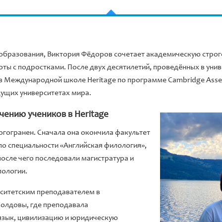
 образования, Виктория Фёдоров сочетает академическую строго
ты с подростками. После двух десятилетий, проведённых в унив
 в Международной школе Heritage по программе Cambridge Asses
дущих университетах мира.
учению учеников в Heritage
огогранен. Сначала она окончила факультет
по специальности «Английская филология»,
после чего последовали магистратура и
лологии.
рситетским преподавателем в
олдовы, где преподавала
язык, цивилизацию и юридическую