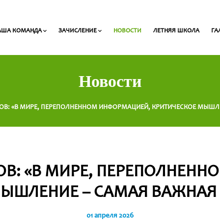
АША КОМАНДА
ЗАЧИСЛЕНИЕ
НОВОСТИ
ЛЕТНЯЯ ШКОЛА
ГА
Педагоги начальных классов
Список необходимых для зачисления документов
Стоимость обучения и сроки выплаты
Новости
ОВ: «В МИРЕ, ПЕРЕПОЛНЕННОМ ИНФОРМАЦИЕЙ, КРИТИЧЕСКОЕ МЫШЛ
ОВ: «В МИРЕ, ПЕРЕПОЛНЕНН
ЫШЛЕНИЕ – САМАЯ ВАЖНАЯ
01 апреля 2026