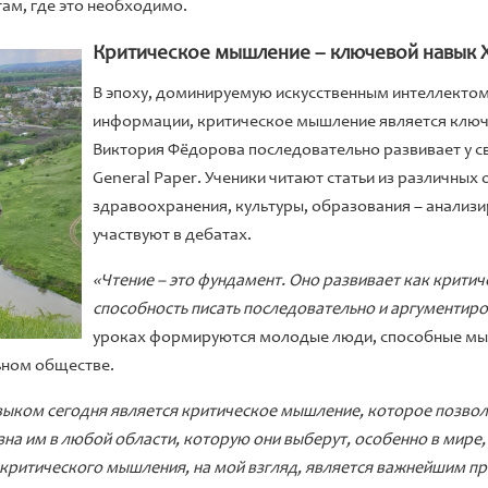
ам, где это необходимо.
Критическое мышление – ключевой навык X
В эпоху, доминируемую искусственным интеллекто
информации, критическое мышление является клю
Виктория Фёдорова последовательно развивает у с
General Paper. Ученики читают статьи из различных 
здравоохранения, культуры, образования – анализ
участвуют в дебатах.
«Чтение – это фундамент. Оно развивает как критич
способность писать последовательно и аргументир
уроках формируются молодые люди, способные мыс
ьном обществе.
выком сегодня является критическое мышление, которое позвол
зна им в любой области, которую они выберут, особенно в мир
 критического мышления, на мой взгляд, является важнейшим п