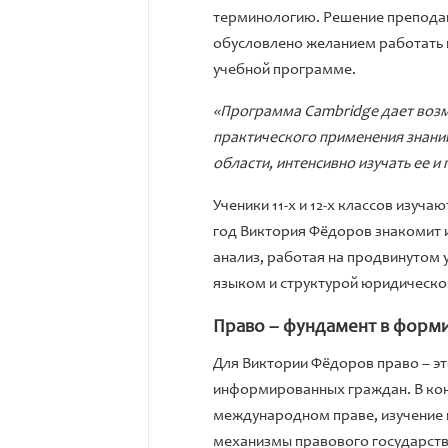
терминологию. Решение препода
обусловлено желанием работать п
учебной программе.
«Программа Cambridge дает возм
практического применения знаний
области, интенсивно изучать ее и
Ученики 11-х и 12-х классов изуч
год Виктория Фёдоров знакомит и
анализ, работая на продвинутом 
языком и структурой юридическо
Право – фундамент в форм
Для Виктории Фёдоров право – э
информированных граждан. В кон
международном праве, изучение п
механизмы правового государств