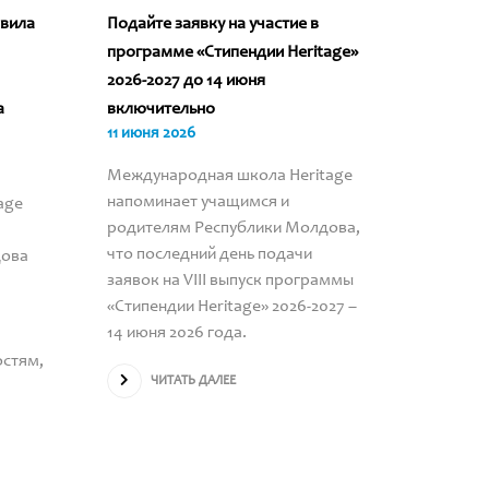
овила
Подайте заявку на участие в
«Стипен
программе «Стипендии Heritage»
бесчисл
2026-2027 до 14 июня
история
а
включительно
обладат
11 июня 2026
Heritag
09 июня
Международная школа Heritage
напоминает учащимся и
age
ЧИ
родителям Республики Молдова,
что последний день подачи
дова
заявок на VIII выпуск программы
«Стипендии Heritage» 2026-2027 –
14 июня 2026 года.
остям,
ЧИТАТЬ ДАЛЕЕ