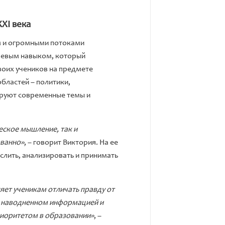
XI века
м и огромными потоками
чевым навыком, который
воих учеников на предмете
областей – политики,
ируют современные темы и
еское мышление, так и
ованно»
, – говорит Виктория. На ее
лить, анализировать и принимать
яет ученикам отличать правду от
е, наводненном информацией и
риоритетом в образовании»
, –