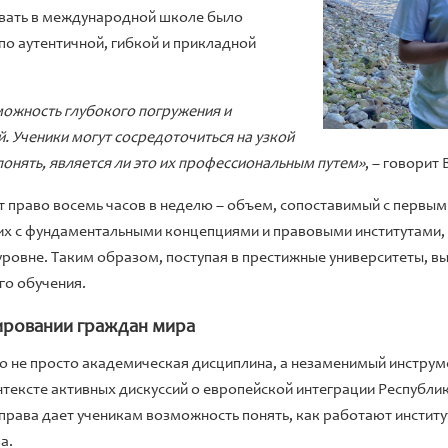
вать в международной школе было
о аутентичной, гибкой и прикладной
ожность глубокого погружения и
. Ученики могут сосредоточиться на узкой
 понять, является ли это их профессиональным путем»
, – говорит
ают право восемь часов в неделю – объем, сопоставимый с первы
х с фундаментальными концепциями и правовыми институтами, а
уровне. Таким образом, поступая в престижные университеты, вы
го обучения.
ировании граждан мира
то не просто академическая дисциплина, а незаменимый инстру
тексте активных дискуссий о европейской интеграции Республи
рава дает ученикам возможность понять, как работают институ
а.