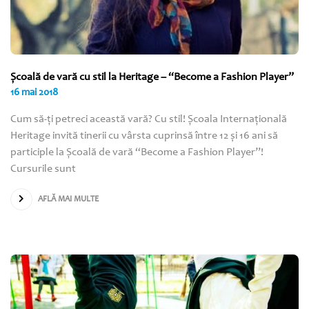
Şcoală de vară cu stil la Heritage – “Become a Fashion Player”
16 mai 2018
Cum să-ţi petreci această vară? Cu stil! Şcoala Internaţională
Heritage invită tinerii cu vârsta cuprinsă între 12 şi 16 ani să
participle la Şcoală de vară “Become a Fashion Player”!
Cursurile sunt
AFLĂ MAI MULTE