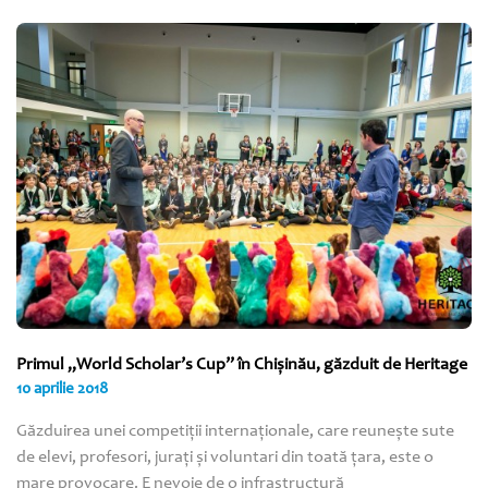
Primul „World Scholar’s Cup” în Chişinău, găzduit de Heritage
10 aprilie 2018
Găzduirea unei competiţii internaţionale, care reuneşte sute
de elevi, profesori, juraţi şi voluntari din toată ţara, este o
mare provocare. E nevoie de o infrastructură