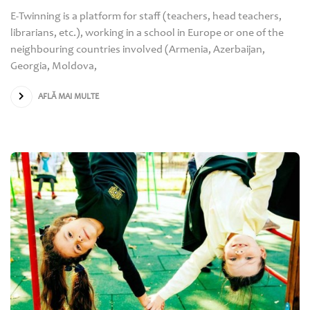
E-Twinning is a platform for staff (teachers, head teachers,
librarians, etc.), working in a school in Europe or one of the
neighbouring countries involved (Armenia, Azerbaijan,
Georgia, Moldova,
AFLĂ MAI MULTE