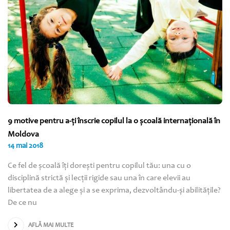
9 motive pentru a-ţi înscrie copilul la o şcoală internaţională în
Moldova
14 mai 2018
Ce fel de şcoală îţi doreşti pentru copilul tău: una cu o
disciplină strictă şi lecţii rigide sau una în care elevii au
libertatea de a alege şi a se exprima, dezvoltându-şi abilităţile?
De ce nu
AFLĂ MAI MULTE