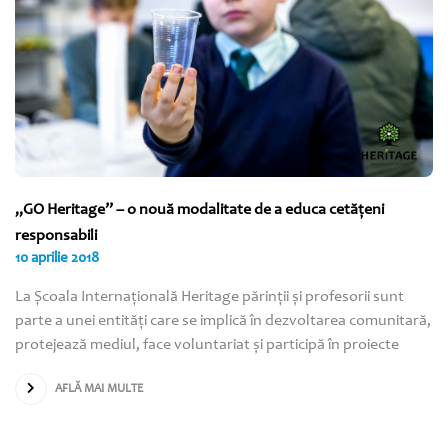
„GO Heritage” – o nouă modalitate de a educa cetăţeni
responsabili
10 aprilie 2018
La Şcoala Internaţională Heritage părinţii şi profesorii sunt
parte a unei entităţi care se implică în dezvoltarea comunitară,
protejează mediul, face voluntariat şi participă în proiecte
AFLĂ MAI MULTE