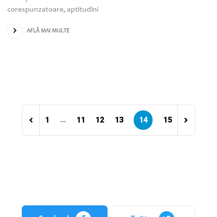
corespunzatoare, aptitudini
AFLĂ MAI MULTE
1
11
12
13
14
15
...