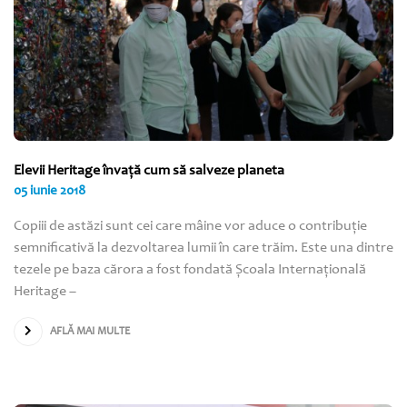
Elevii Heritage învaţă cum să salveze planeta
05 iunie 2018
Copiii de astăzi sunt cei care mâine vor aduce o contribuţie
semnificativă la dezvoltarea lumii în care trăim. Este una dintre
tezele pe baza cărora a fost fondată Şcoala Internaţională
Heritage –
AFLĂ MAI MULTE