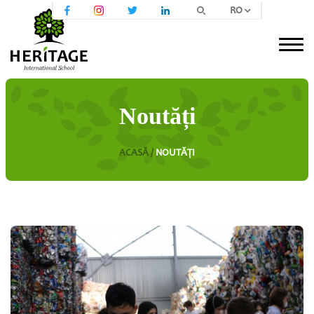
RO
Noutăți
ACASĂ /
NOUTĂȚI