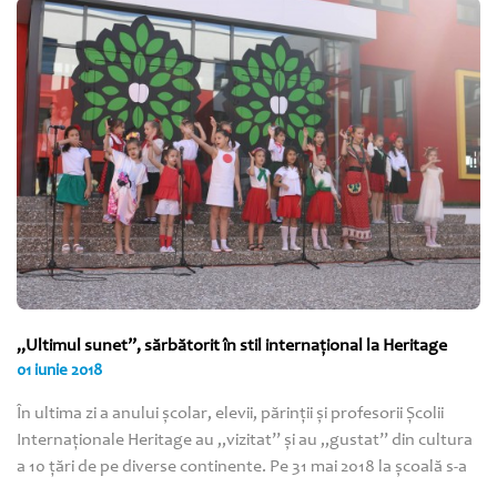
„Ultimul sunet”, sărbătorit în stil internaţional la Heritage
01 iunie 2018
În ultima zi a anului şcolar, elevii, părinţii şi profesorii Şcolii
Internaţionale Heritage au „vizitat” şi au „gustat” din cultura
a 10 ţări de pe diverse continente. Pe 31 mai 2018 la şcoală s-a