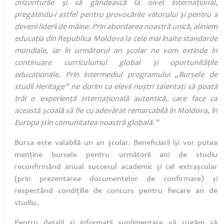
orizonturile și să gândească la nivel internațional,
pregătindu-i astfel pentru provocările viitorului și pentru a
deveni liderii de mâine. Prin abordarea noastră unică, aliniem
educația din Republica Moldova la cele mai înalte standarde
mondiale, iar în următorul an școlar ne vom extinde în
continuare curriculumul global și oportunitățile
educaționale. Prin intermediul programului „Bursele de
studii Heritage” ne dorim ca elevii noștri talentați să poată
trăi o experiență internațională autentică, care face ca
această școală să fie cu adevărat remarcabilă în Moldova, în
Europa și în comunitatea noastră globală.”
Bursa este valabilă un an școlar. Beneficiarii își vor putea
menține bursele pentru următorii ani de studiu
reconfirmând anual succesul academic și cel extrașcolar
(prin prezentarea documentelor de confirmare) și
respectând condițiile de concurs pentru fiecare an de
studiu.
Pentru detalii și informații suplimentare vă rugăm să