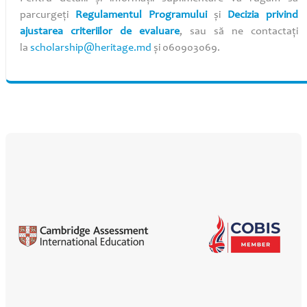
parcurgeți
Regulamentul Programului
și
Decizia privind
ajustarea criteriilor de evaluare
, sau să ne contactați
la
scholarship@heritage.md
și 060903069.