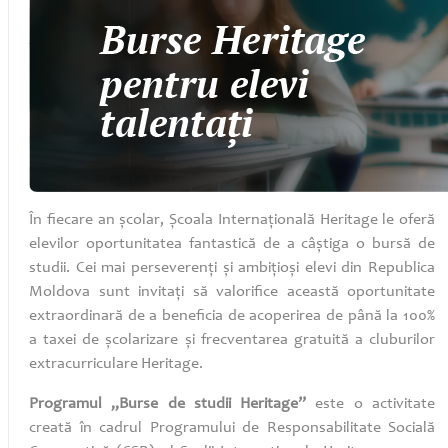
În fiecare an școlar, Școala Internațională Heritage le oferă
elevilor oportunitatea fantastică de a câștiga o bursă de
studii.
Cei mai perseverenți și ambițioși elevi din Republica
Moldova sunt invitați să valorifice această oportunitate
extraordinară de a beneficia de acoperirea de până la 100%
a taxei de școlarizare și frecventarea gratuită a cluburilor
extracurriculare
Heritage.
Programul
„Burse de studii Heritage”
este o activitate
creată în cadrul Programului de Responsabilitate Socială