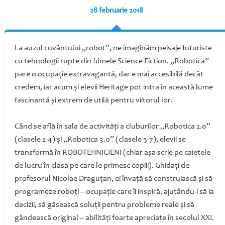
28 februarie 2018
La auzul cuvântului „robot”, ne imaginăm peisaje futuriste
cu tehnologii rupte din filmele Science Fiction. „Robotica”
pare o ocupaţie extravagantă, dar e mai accesibilă decât
credem, iar acum şi elevii Heritage pot intra în această lume
fascinantă şi extrem de utilă pentru viitorul lor.
Când se află în sala de activităţi a cluburilor „Robotica 2.0”
(clasele 2-4) şi „Robotica 3.0” (clasele 5-7), elevii se
transformă în ROBOTEHNICIENI (chiar aşa scrie pe caietele
de lucru în clasa pe care le primesc copiii). Ghidaţi de
profesorul Nicolae Draguţan, ei învaţă să construiască şi să
programeze roboţi – ocupaţie care îi inspiră, ajutându-i să ia
decizii, să găsească soluţii pentru probleme reale şi să
gândească original – abilităţi foarte apreciate în secolul XXI.