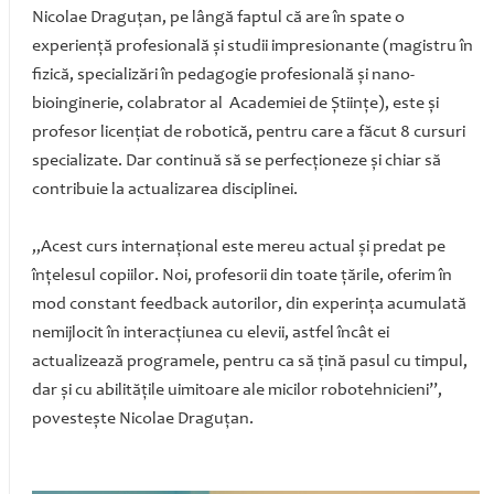
Nicolae Draguţan, pe lângă faptul că are în spate o
experienţă profesională şi studii impresionante (magistru în
fizică, specializări în pedagogie profesională şi nano-
bioinginerie, colabrator al Academiei de Ştiinţe), este şi
profesor licenţiat de robotică, pentru care a făcut 8 cursuri
specializate. Dar continuă să se perfecţioneze şi chiar să
contribuie la actualizarea disciplinei.
„Acest curs internaţional este mereu actual şi predat pe
înţelesul copiilor. Noi, profesorii din toate ţările, oferim în
mod constant feedback autorilor, din experinţa acumulată
nemijlocit în interacţiunea cu elevii, astfel încât ei
actualizează programele, pentru ca să ţină pasul cu timpul,
dar şi cu abilităţile uimitoare ale micilor robotehnicieni”,
povesteşte Nicolae Draguţan.