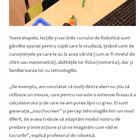
Toate etapele, lecţiile şi sarcinile cursului de Robotică sunt
gândite special pentru copiii care le studiază, ţinând cont de
cunoştinţele pe care le au la acea vârstă (cum ar fi nivelul de
citire sau matematică), abilităţile lor fizice (motorica), dar şi
familiarizarea lor cu tehnologiile.
„De exemplu, am constatat că mulţi dintre elevi nu ştiu să
utilizeze un mouse, care pentru noi este o extensie firească a
calculatorului şi de care ne-am putea lipsi cu greu. Ei sunt
generaţia „touchscreen” şi percep tehnologiile într-un mod
diferit, de aceea trebuie să adaptăm modul nostru de
predare şi interacţiune şi să ne imaginăm cum văd ei
lucrurile”, explică profesorul de robotică.