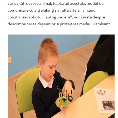
curiozităţi despre animal, habitatul acestuia, modul de
comunicare cu alţi elefanţi şi multe altele. Iar când
construiesc robotul „autogunoiera”, vor învăţa despre
descompunerea deşeurilor şi protejarea mediului ambiant.