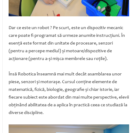
Dar ce este un robot ? Pe scurt, este un dispozitiv mecanic
care poate fi programat să urmeze anumite instrucţiuni. În
esenţă este format din unitate de procesare, senzori
(pentru a percepe mediul) şi motoare/dispozitive de
acţionare (pentru a-şi mişca membrele sau roţile).
Însă Robotica înseamnă mai mult decât asamblarea unor
piese, senzori şi motoraşe. Cursul conţine elemente de
matematică, fizică, biologie, geografie şi chiar istorie, iar
fiecare subiect este abordat din mai multe perspective, elevii
obţinând abilitatea de a aplica în practică ceea ce studiază la
diverse discipline.